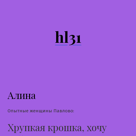
Перейти
к
содержимому
hl31
Алина
Опытные женщины Павлово:
Хрупкая крошка, хочу