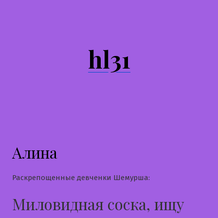
Перейти
к
содержимому
hl31
Алина
Раскрепощенные девченки Шемурша:
Миловидная соска, ищу