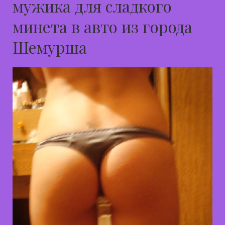
мужика для сладкого
минета в авто из города
Шемурша