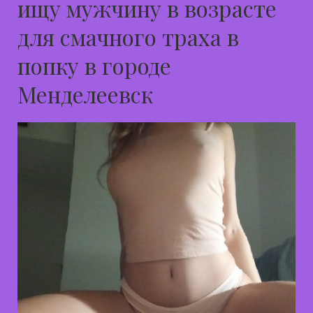
ищу мужчину в возрасте
для смачного траха в
попку в городе
Менделеевск