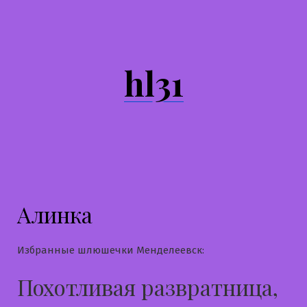
Перейти
к
содержимому
hl31
Алинка
Избранные шлюшечки Менделеевск:
Похотливая развратница,