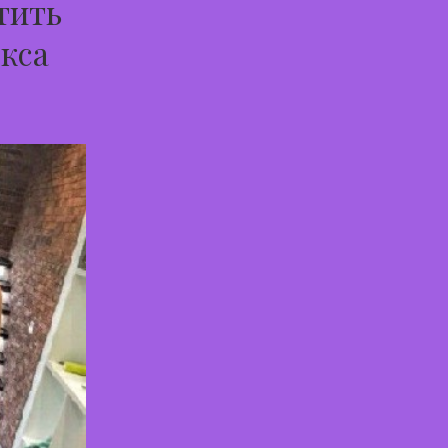
тить
екса