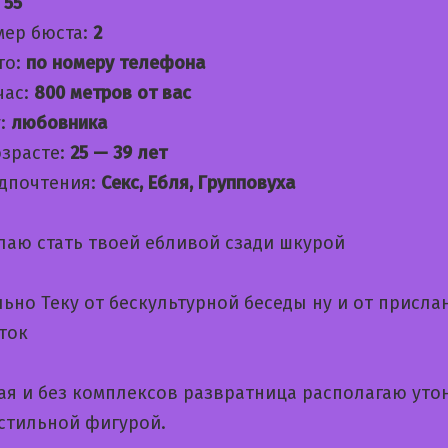
:
55
мер бюста:
2
то:
по номеру телефона
час:
800 метров от вас
:
любовника
озрасте:
25 — 39 лет
дпочтения:
Секс, Ебля, Групповуха
лаю стать твоей ебливой сзади шкурой
ьно Теку от бескультурной беседы ну и от присла
ток
ая и без комплексов развратница располагаю ут
 стильной фигурой.