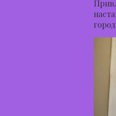
Привл
наста
горо