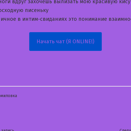
ноги вдруг захочешь вылизать мою красивую кису
осходную писеньку
личное в интим-свиданиях это понимание взаимно
Начать чат (Я ONLINE!)
бликовано
рмиловка
Предыдущая
 запись
След