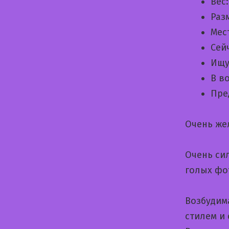
Вес
Раз
Мес
Сей
Ищу
В в
Пре
Очень же
Очень сил
голых фо
Возбудим
стилем и