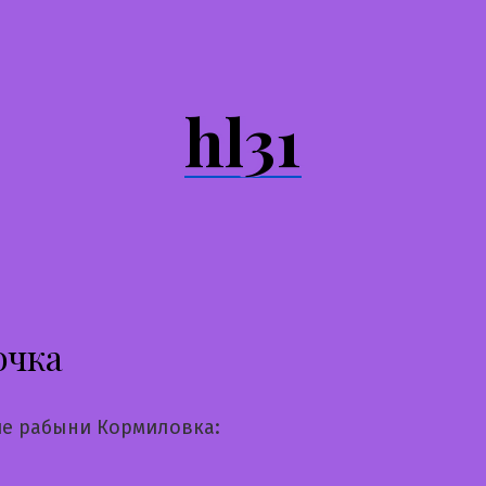
hl31
очка
е рабыни Кормиловка: