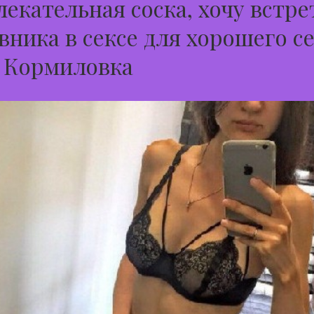
екательная соска, хочу встре
вника в сексе для хорошего с
д Кормиловка