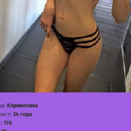
од:
Кормиловка
раст:
34 года
т:
176