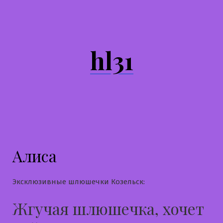
Перейти
к
содержимому
hl31
Алиса
Эксклюзивные шлюшечки Козельск:
Жгучая шлюшечка, хочет