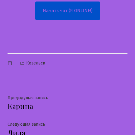
Начать чат (Я ONLINE!)
Опубликовано
Козельск
в
Навигация
Предыдущая
Предыдущая запись
Карина
запись:
по
записям
Следующая
Следующая запись
Лида
запись: