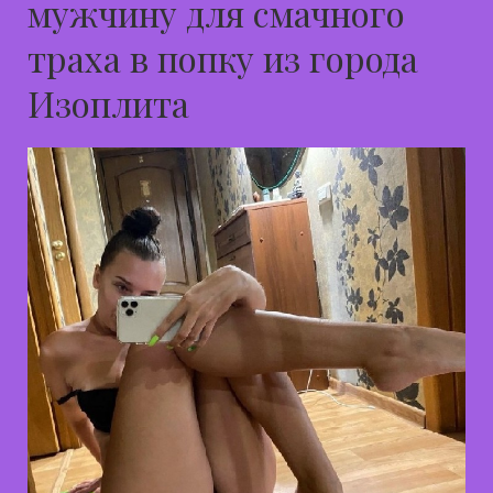
мужчину для смачного
траха в попку из города
Изоплита