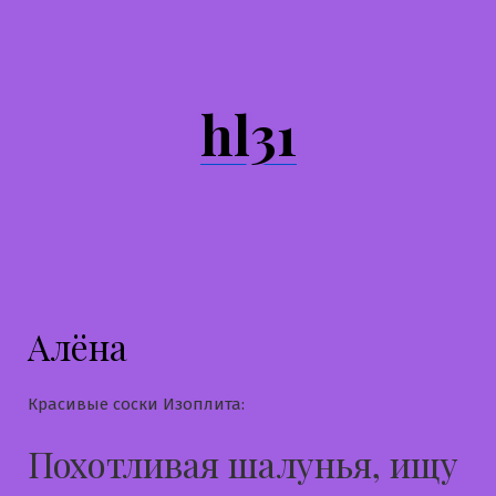
Перейти
к
содержимому
hl31
Алёна
Красивые соски Изоплита:
Похотливая шалунья, ищу