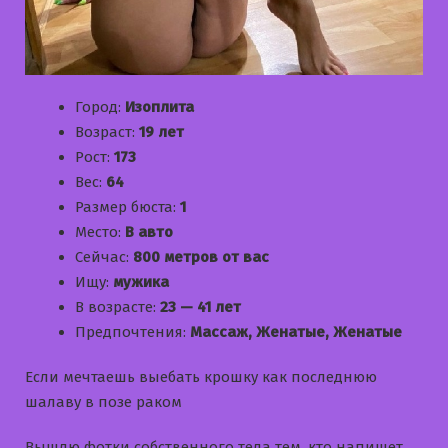
Город:
Изоплита
Возраст:
19 лет
Рост:
173
Вес:
64
Размер бюста:
1
Место:
В авто
Сейчас:
800 метров от вас
Ищу:
мужика
В возрасте:
23 — 41 лет
Предпочтения:
Массаж, Женатые, Женатые
Если мечтаешь выебать крошку как последнюю
шалаву в позе раком
Вышлю фотки собственного тела тем, кто напишет.