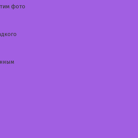
нтим фото
адкого
енным