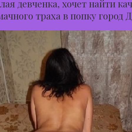
лая девченка, хочет найти ка
мачного траха в попку город 