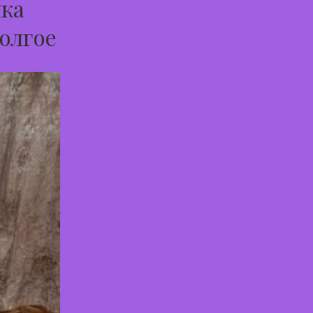
чка
Долгое