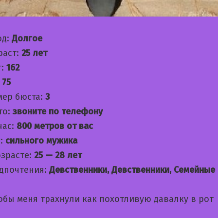
од:
Долгое
раст:
25 лет
т:
162
:
75
мер бюста:
3
то:
звоните по телефону
час:
800 метров от вас
:
сильного мужика
озрасте:
25 — 28 лет
дпочтения:
Девственники, Девственники, Семейные
обы меня трахнули как похотливую давалку в рот