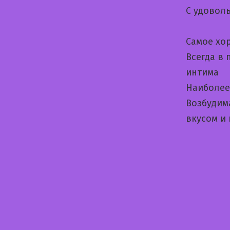
С удовол
Самое хо
Всегда в
интима
Наиболее 
Возбудим
вкусом и