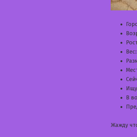
Гор
Воз
Рос
Вес
Раз
Мес
Сей
Ищу
В в
Пре
Жажду чт