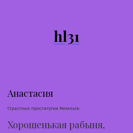
Перейти
к
содержимому
hl31
Анастасия
Страстные проститутки Мехельта:
Хорошенькая рабыня,