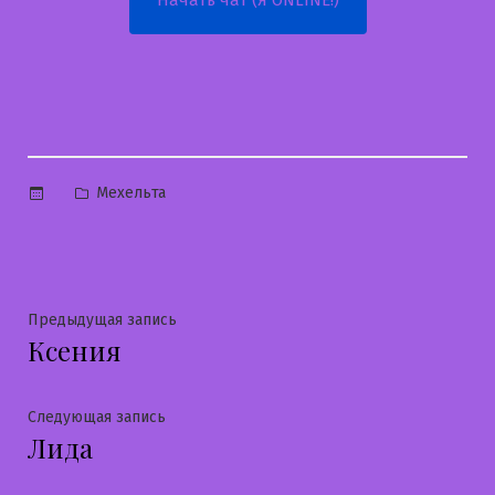
Опубликовано
Мехельта
в
Навигация
Предыдущая
Предыдущая запись
Ксения
запись:
по
записям
Следующая
Следующая запись
Лида
запись: