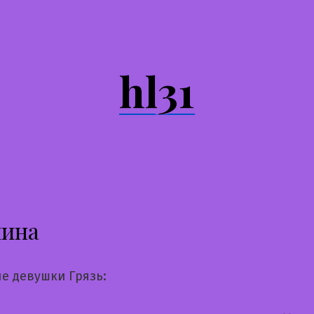
hl31
лина
е девушки Грязь: