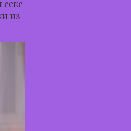
 секс
ки из