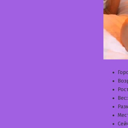
Гор
Воз
Рос
Вес
Раз
Мес
Сей