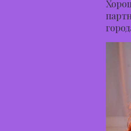
Хорош
партн
город