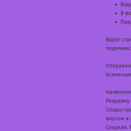
Ищу
В в
Пре
Вдруг ст
поделимс
Отправлю
всячески
Наиболее
Раздвину
Cладостр
вкусом и
Сладкая.