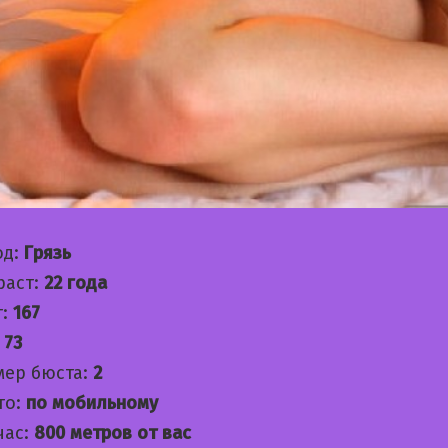
од:
Грязь
раст:
22 года
т:
167
:
73
мер бюста:
2
то:
по мобильному
час:
800 метров от вас