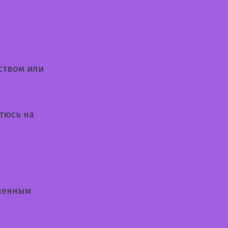
ством или
тюсь на
нченным