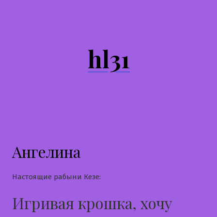
Перейти
к
содержимому
hl31
Ангелина
Настоящие рабыни Кезе:
Игривая крошка, хочу