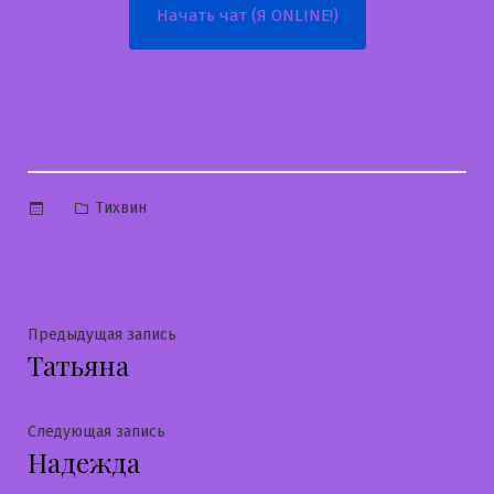
Начать чат (Я ONLINE!)
Опубликовано
Тихвин
в
Навигация
Предыдущая
Предыдущая запись
Татьяна
запись:
по
записям
Следующая
Следующая запись
Надежда
запись: