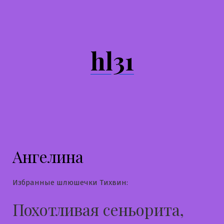
Перейти
к
содержимому
hl31
Ангелина
Избранные шлюшечки Тихвин:
Похотливая сеньорита,