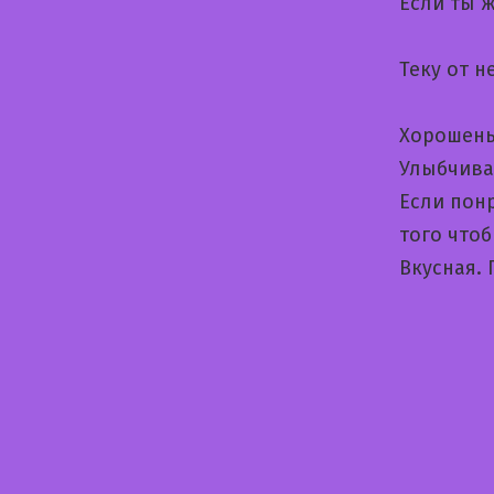
Если ты 
Теку от 
Хорошень
Улыбчива
Если пон
того чтоб
Вкусная. 