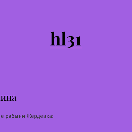
hl31
лина
е рабыни Жердевка: