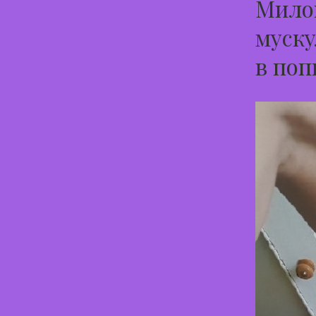
Милов
муску
в поп