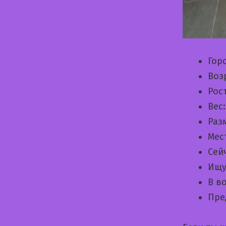
Гор
Воз
Рос
Вес
Раз
Мес
Сей
Ищу
В в
Пре