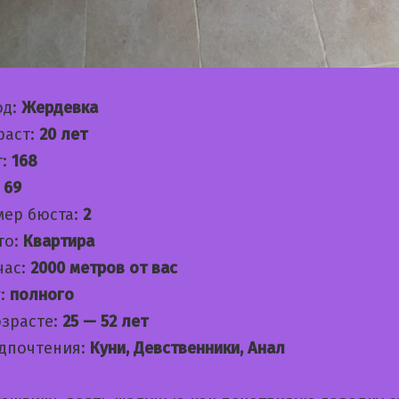
од:
Жердевка
раст:
20 лет
т:
168
:
69
мер бюста:
2
то:
Квартира
час:
2000 метров от вас
:
полного
озрасте:
25 — 52 лет
дпочтения:
Куни, Девственники, Анал