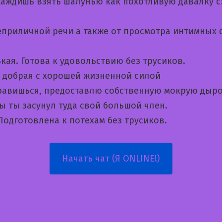
жаждишь взять шалунью как похотливую давалку с
неприличной речи а также от просмотра интимных
кая. Готова к удовольствию без трусиков.
 добрая с хорошей жизненной силой
равишься, предоставлю собственную мокрую дыро
ы ты засунул туда свой большой член.
Подготовлена к потехам без трусиков.
Начать чат (Я ONLINE!)