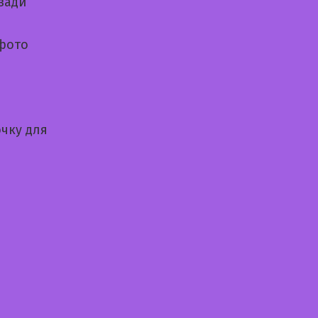
зади
 фото
чку для