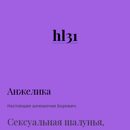
Перейти
к
содержимому
hl31
Анжелика
Настоящие шлюшечки Борович:
Сексуальная шалунья,