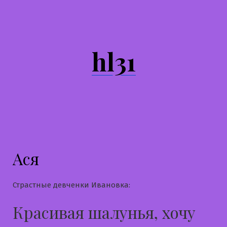
Перейти
к
содержимому
hl31
Ася
Страстные девченки Ивановка:
Красивая шалунья, хочу