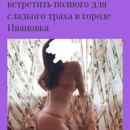
встретить полного для
сладкого траха в городе
Ивановка