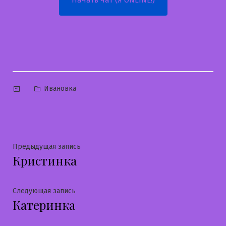
Начать чат (Я ONLINE!)
Опубликовано
Ивановка
в
Навигация
Предыдущая
Предыдущая запись
Кристинка
запись:
по
записям
Следующая
Следующая запись
Катеринка
запись: