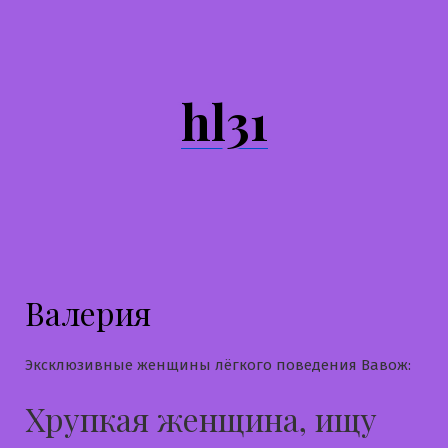
Перейти
к
содержимому
hl31
Валерия
Эксклюзивные женщины лёгкого поведения Вавож:
Хрупкая женщина, ищу