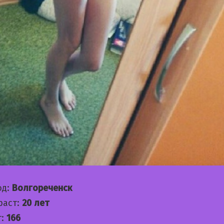
од:
Волгореченск
раст:
20 лет
т:
166