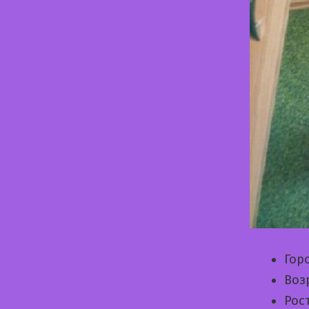
Гор
Воз
Рос