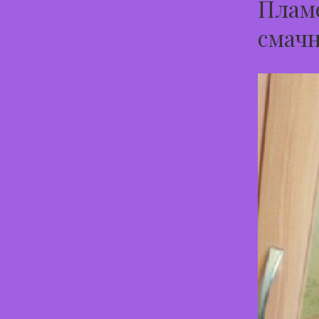
Пламе
смачн