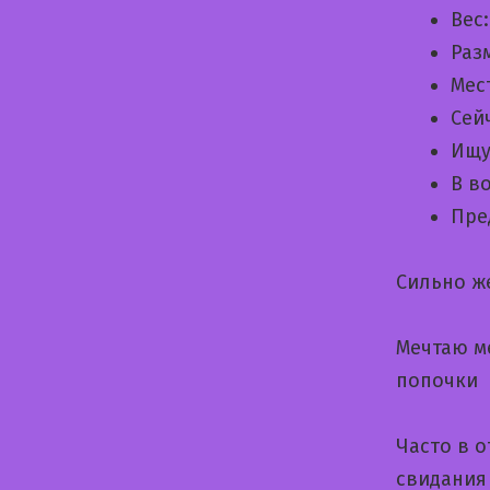
Вес
Раз
Мес
Сей
Ищу
В в
Пре
Сильно ж
Мечтаю м
попочки
Часто в 
свидания