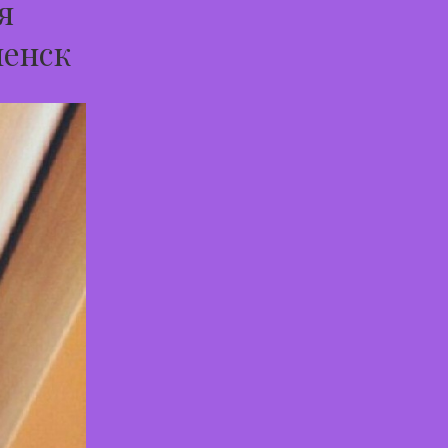
я
ченск