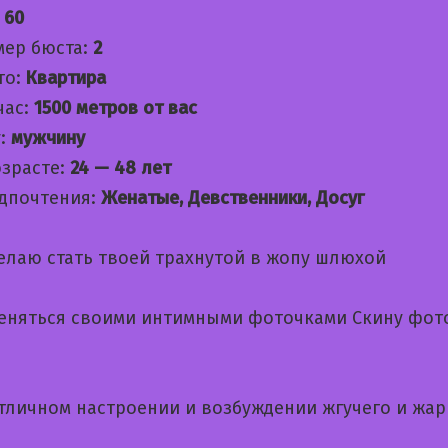
:
60
мер бюста:
2
то:
Квартира
час:
1500 метров от вас
:
мужчину
озрасте:
24 — 48 лет
дпочтения:
Женатые, Девственники, Досуг
елаю стать твоей трахнутой в жопу шлюхой
еняться своими интимными фоточками Скину фот
отличном настроении и возбуждении жгучего и жар