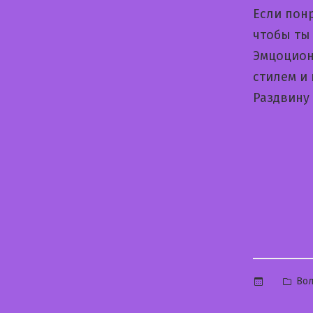
Если пон
чтобы ты 
Эмцоцион
стилем и
Раздвину
Опу
Вол
в