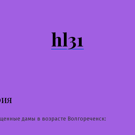
hl31
рия
щенные дамы в возрасте Волгореченск: