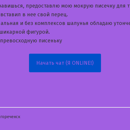
равишься, предоставлю мою мокрую писечку для т
вставил в нее свой перец.
альная и без комплексов шалунья обладаю утон
 шикарной фигурой.
 превосходную писеньку
Начать чат (Я ONLINE!)
бликовано
гореченск