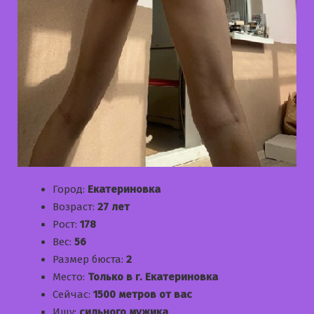
Город:
Екатериновка
Возраст:
27 лет
Рост:
178
Вес:
56
Размер бюста:
2
Место:
Только в г. Екатериновка
Сейчас:
1500 метров от вас
Ищу:
сильного мужика