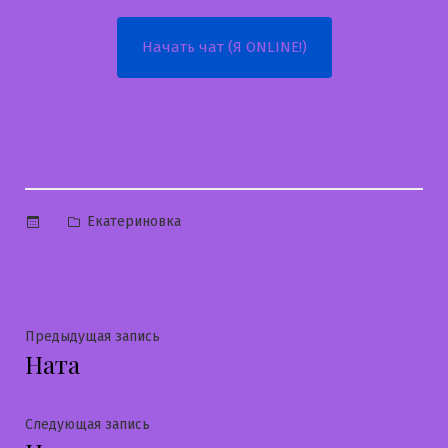
Начать чат (Я ONLINE!)
Опубликовано
Екатериновка
в
Навигация
Предыдущая
Предыдущая запись
Ната
запись:
по
записям
Следующая
Следующая запись