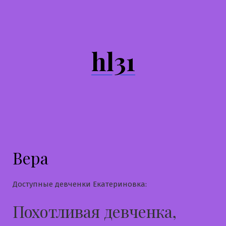
Перейти
к
содержимому
hl31
Вера
Доступные девченки Екатериновка:
Похотливая девченка,