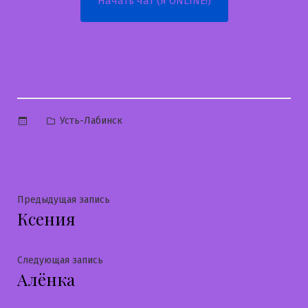
Начать чат (Я ONLINE!)
Опубликовано
Усть-Лабинск
в
Навигация
Предыдущая
Предыдущая запись
Ксения
запись:
по
записям
Следующая
Следующая запись
Алёнка
запись: