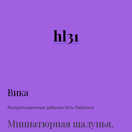
Перейти
к
содержимому
hl31
Вика
Раскрепощенные рабыни Усть-Лабинск:
Миниатюрная шалунья,