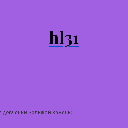
hl31
е девченки Большой Камень: