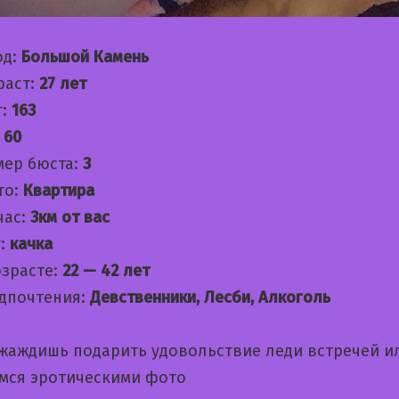
од:
Большой Камень
раст:
27 лет
т:
163
:
60
мер бюста:
3
то:
Квартира
час:
3км от вас
:
качка
озрасте:
22 — 42 лет
дпочтения:
Девственники, Лесби, Алкоголь
 жаждишь подарить удовольствие леди встречей и
мся эротическими фото