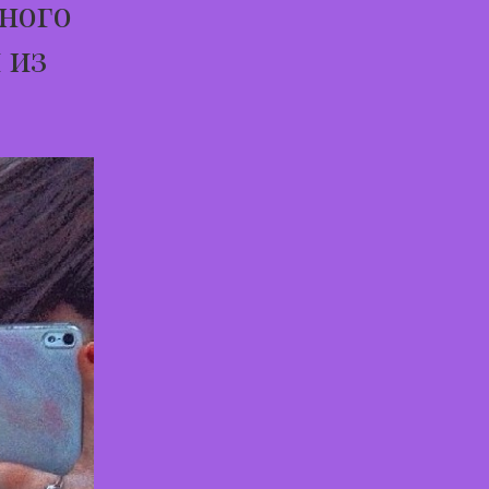
ьного
 из