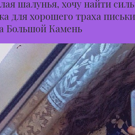
лая шалунья, хочу найти сил
а для хорошего траха письки
а Большой Камень