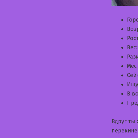
Гор
Воз
Рос
Вес
Раз
Мес
Сей
Ищу
В в
Пре
Вдруг ты
перекине