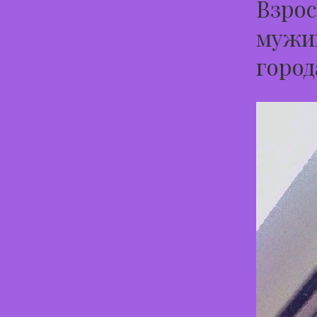
Взрос
мужик
город