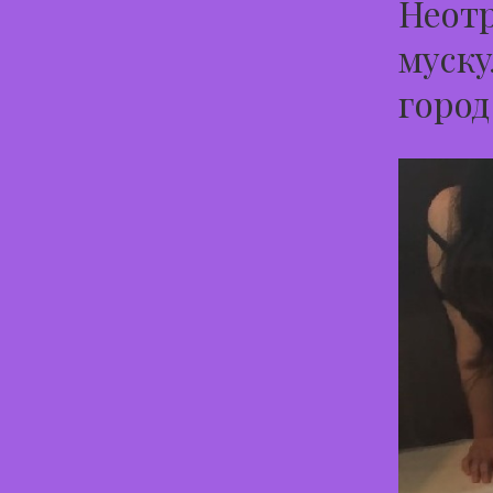
Неотр
муску
горо