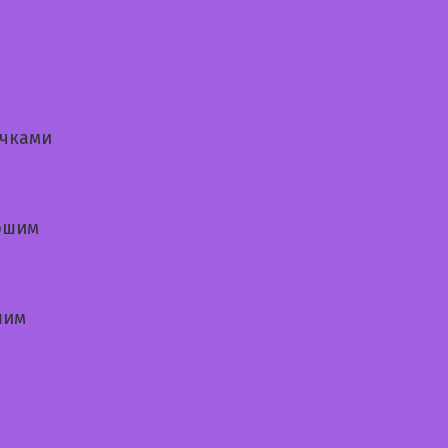
очками
ошим
шим