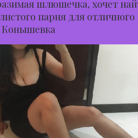
азимая шлюшечка, хочет най
листого парня для отличного
д Конышевка