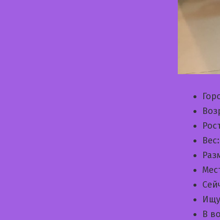
Гор
Воз
Рос
Вес
Раз
Мес
Сей
Ищу
В в