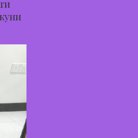
ти
 куни