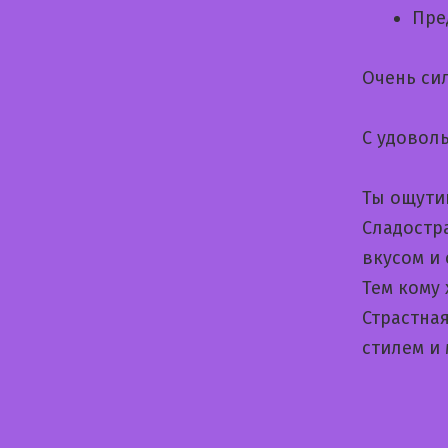
Пре
Очень си
С удовол
Ты ощути
Cладостр
вкусом и
Тем кому
Страстна
стилем и