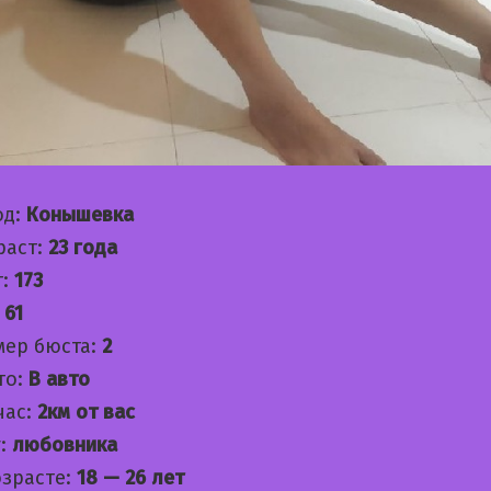
од:
Конышевка
раст:
23 года
т:
173
:
61
мер бюста:
2
то:
В авто
час:
2км от вас
:
любовника
озрасте:
18 — 26 лет