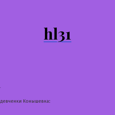
hl31
а
девченки Конышевка: