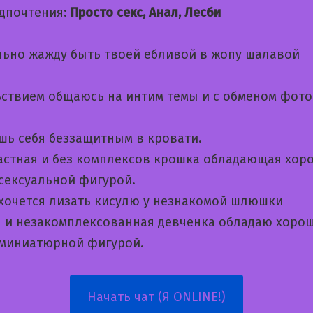
дпочтения:
Просто секс, Анал, Лесби
льно жажду быть твоей ебливой в жопу шалавой
ьствием общаюсь на интим темы и с обменом фот
шь себя беззащитным в кровати.
астная и без комплексов крошка обладающая хор
 сексуальной фигурой.
 хочется лизать кисулю у незнакомой шлюшки
я и незакомплексованная девченка обладаю хоро
 миниатюрной фигурой.
Начать чат (Я ONLINE!)