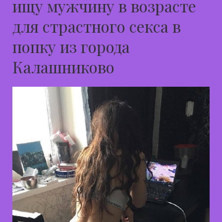
ищу мужчину в возрасте
для страстного секса в
попку из города
Калашниково