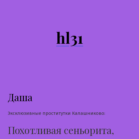
Перейти
к
содержимому
hl31
Даша
Эксклюзивные проститутки Калашниково:
Похотливая сеньорита,