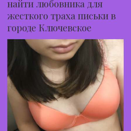
найти любовника для
жесткого траха письки в
городе Ключевское