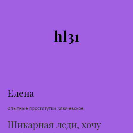
Перейти
к
содержимому
hl31
Елена
Опытные проститутки Ключевское:
Шикарная леди, хочу