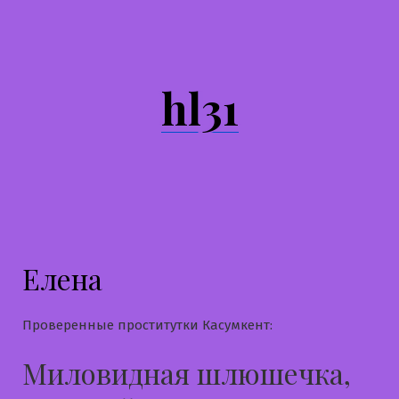
Перейти
к
содержимому
hl31
Елена
Проверенные проститутки Касумкент:
Миловидная шлюшечка,