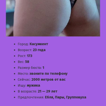
Город:
Касумкент
Возраст:
23 года
Рост:
173
Вес:
58
Размер бюста:
1
Место:
звоните по телефону
Сейчас:
2000 метров от вас
Ищу:
мужика
В возрасте:
21 — 29 лет
Предпочтения:
Ебля, Пары, Групповуха