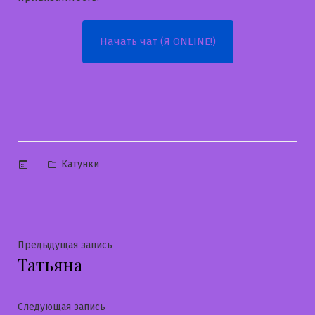
Начать чат (Я ONLINE!)
Опубликовано
Катунки
в
Навигация
Предыдущая
Предыдущая запись
Татьяна
запись:
по
записям
Следующая
Следующая запись