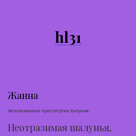
Перейти
к
содержимому
hl31
Жанна
Эксклюзивные проститутки Катунки:
Неотразимая шалунья,