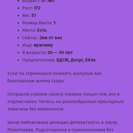
Возраст:
37 лет
Рост:
172
Вес:
57
Размер бюста:
1
Место:
Есть
Сейчас:
2км от вас
Ищу:
мужчину
В возрасте:
20 — 30 лет
Предпочтения:
БДСМ, Досуг, Ебля
Если ты стремишься поиметь шалунью как
безотказную шлюху сзади
Отправлю снимки своего глазика только тем, кто в
подписчиках. Чатюсь на разнообразные вульгарные
тематики без комплексов
Ценю любовников ценящих деликатность и ласку.
Похотливая. Подготовлена к приключениям без