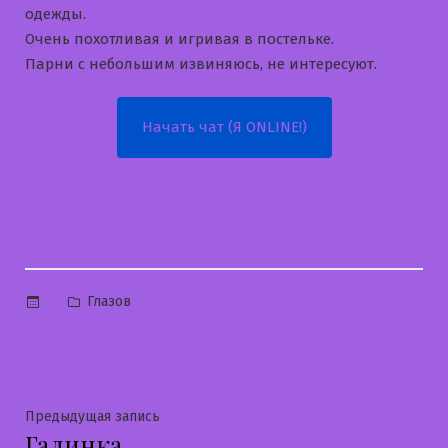
одежды.
Очень похотливая и игривая в постельке.
Парни с небольшим извиняюсь, не интересуют.
Начать чат (Я ONLINE!)
Опубликовано
Глазов
в
Навигация
Предыдущая
Предыдущая запись
Галинка
запись: