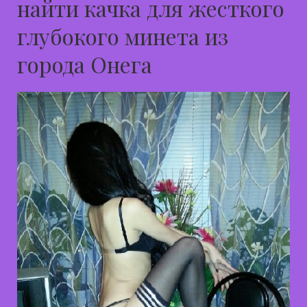
найти качка для жесткого
глубокого минета из
города Онега