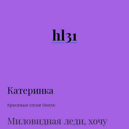
Перейти
к
содержимому
hl31
Катеринка
Красивые соски Онега:
Миловидная леди, хочу