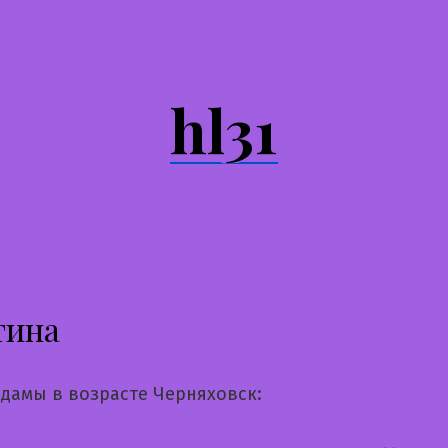
hl31
тина
дамы в возрасте Черняховск: