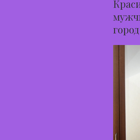
Краси
мужчи
город