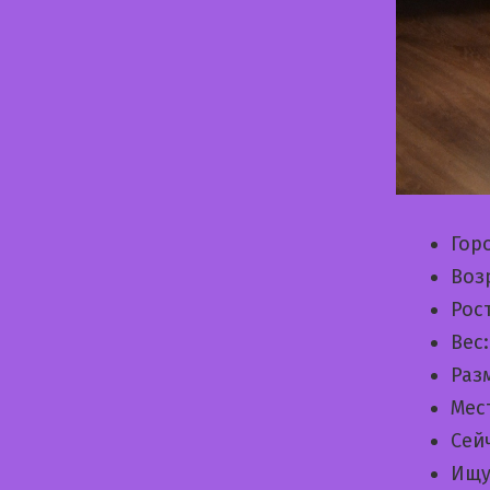
Гор
Воз
Рос
Вес
Раз
Мес
Сей
Ищу