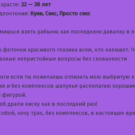
озрасте:
22 — 38 лет
дпочтения:
Куни, Секс, Просто секс
емишься взять рабыню как последнюю давалку в п
 фоточки красивого глазика всем, кто напишет. 
азные непристойные вопросы без скованности
ноги если ты пожелаешь отлизать мою выбритую 
ая и без комплексов шалунья располагаю хороши
й фигурой.
б драли киску как в последний раз!
собой, хочу трах, без комплексов, в настоящее вр