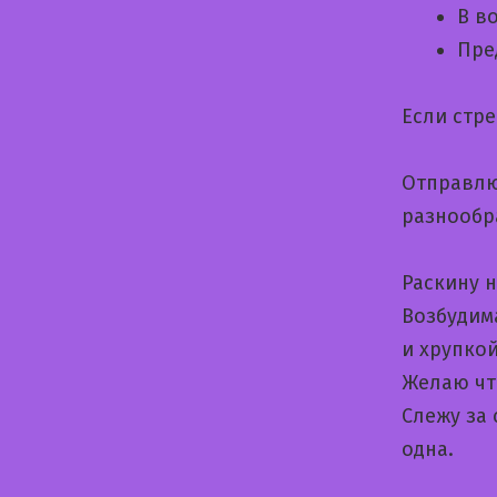
В в
Пре
Если стр
Отправлю
разнообр
Раскину 
Возбудим
и хрупко
Желаю что
Слежу за 
одна.