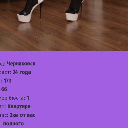
од:
Черняховск
раст:
24 года
т:
173
:
66
мер бюста:
1
то:
Квартира
час:
2км от вас
:
полного