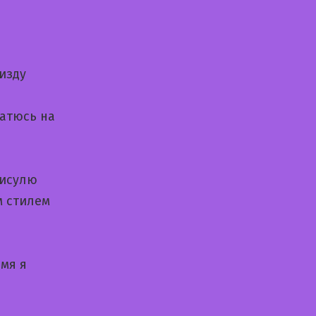
изду
Чатюсь на
кисулю
м стилем
емя я