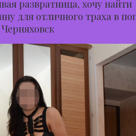
вая развратница, хочу найти
ну для отличного траха в по
 Черняховск