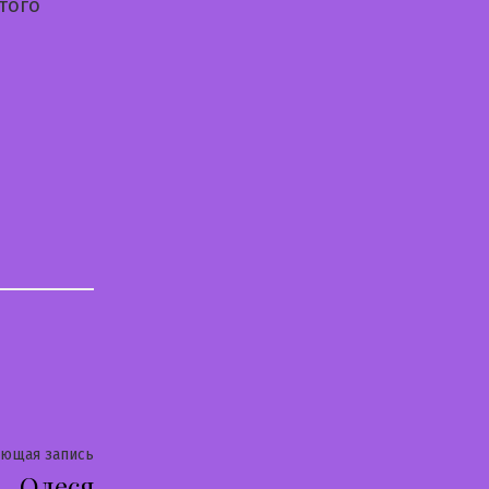
того
Следующая
ующая запись
Олеся
запись: