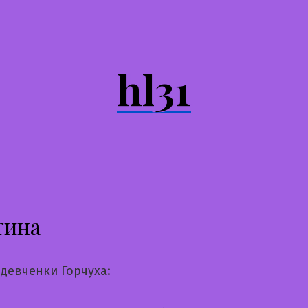
hl31
тина
девченки Горчуха: