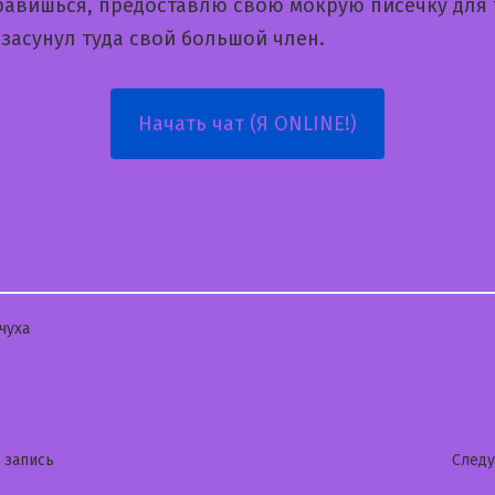
равишься, предоставлю свою мокрую писечку для 
засунул туда свой большой член.
Начать чат (Я ONLINE!)
бликовано
чуха
гация
Предыдущая
 запись
След
запись: