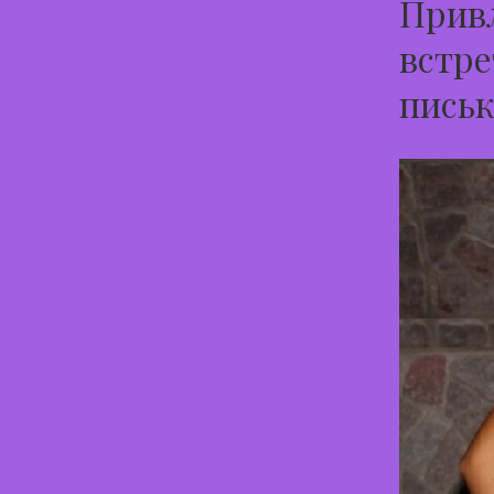
Привл
встре
письк