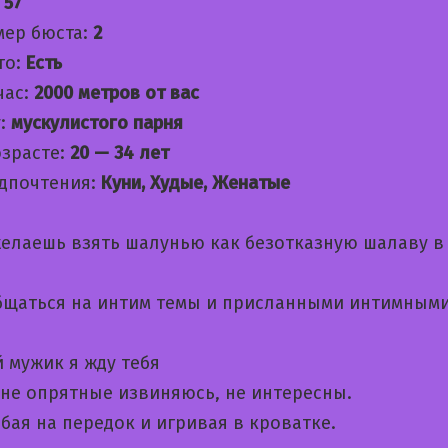
:
57
мер бюста:
2
то:
Есть
час:
2000 метров от вас
:
мускулистого парня
озрасте:
20 — 34 лет
дпочтения:
Куни, Худые, Женатые
желаешь взять шалунью как безотказную шалаву в
щаться на интим темы и приcланными интимным
 мужик я жду тебя
не опрятные извиняюсь, не интересны.
бая на передок и игривая в кроватке.