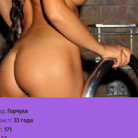
од:
Горчуха
раст:
33 года
т:
171