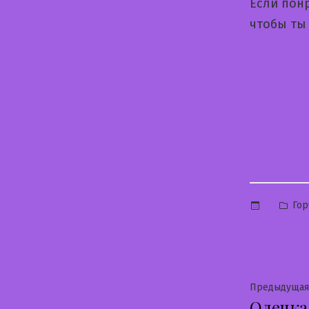
Если пон
чтобы ты 
Опу
Гор
в
Нави
Предыдущая
Олечка