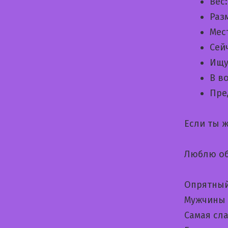
Вес
Раз
Мес
Сей
Ищу
В в
Пре
Если ты 
Люблю об
Опрятный
Мужчины 
Самая сла