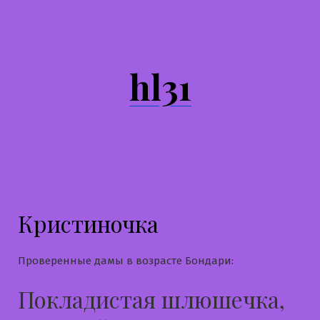
Перейти
к
содержимому
hl31
Кристиночка
Проверенные дамы в возрасте Бондари:
Покладистая шлюшечка,