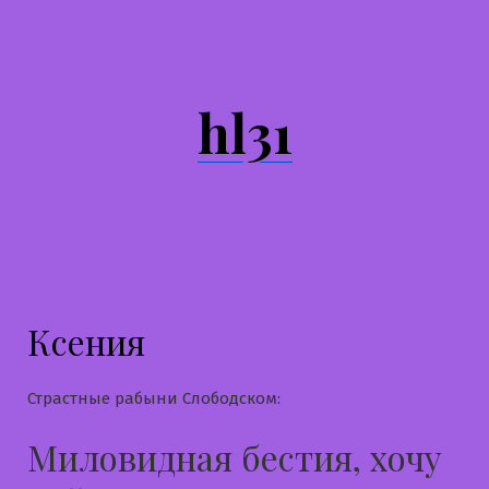
Перейти
к
содержимому
hl31
Ксения
Страстные рабыни Слободском:
Миловидная бестия, хочу