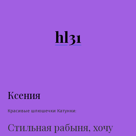
Перейти
к
содержимому
hl31
Ксения
Красивые шлюшечки Катунки:
Стильная рабыня, хочу