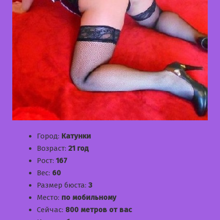
Город:
Катунки
Возраст:
21 год
Рост:
167
Вес:
60
Размер бюста:
3
Место:
по мобильному
Сейчас:
800 метров от вас