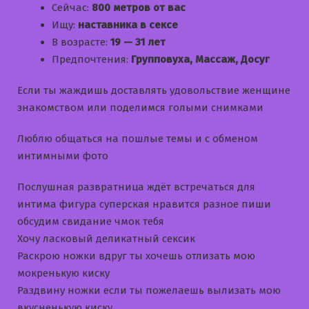
Сейчас:
800 метров от вас
Ищу:
наставника в сексе
В возрасте:
19 — 31 лет
Предпочтения:
Групповуха, Массаж, Досуг
Если ты жаждишь доставлять удовольствие женщине
знакомством или поделимся голыми снимками
Люблю общаться на пошлые темы и с обменом
интимными фото
Послушная развратница ждёт встречаться для
интима фигура суперская нравится разное пиши
обсудим свидание чмок тебя
Хочу ласковый деликатный сексик
Раскрою ножки вдруг ты хочешь отлизать мою
мокренькую киску
Раздвину ножки если ты пожелаешь вылизать мою
вкусненькую киску