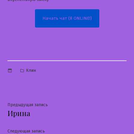
Начать чат (Я ONLINE!)
Опубликовано
Клин
в
Навигация
Предыдущая
Предыдущая запись
Ирина
запись:
по
записям
Следующая
Следующая запись