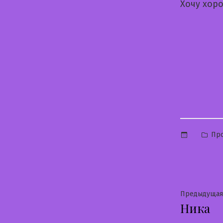
Хочу хор
Опу
Про
в
Нави
Предыдущая
Ника
по