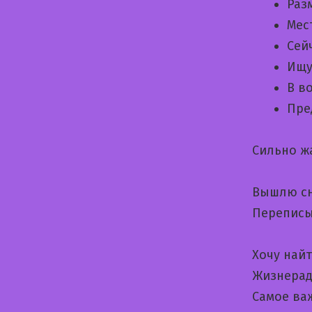
Раз
Мес
Сей
Ищу
В в
Пре
Сильно ж
Вышлю сн
Переписы
Хочу най
Жизнерад
Самое ва