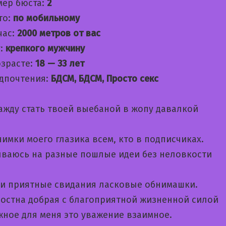
мер бюста:
2
то:
по мобильному
час:
2000 метров от вас
:
крепкого мужчину
озрасте:
18 — 33 лет
дпочтения:
БДСМ, БДСМ, Просто секс
ажду стать твоей выебаной в жопу давалкой
имки моего глазика всем, кто в подписчиках.
ваюсь на разные пошлые идеи без неловкости
ти приятные свидания ласковые обнимашки.
остна добрая с благоприятной жизненной силой
жное для меня это уважение взаимное.