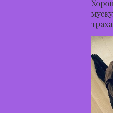
Хорош
муску
траха