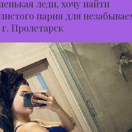
енькая леди, хочу найти
листого парня для незабывае
 г. Пролетарск