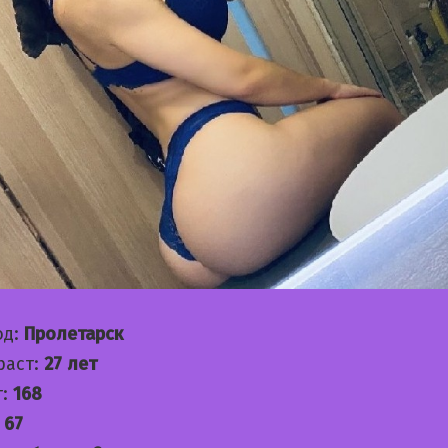
од:
Пролетарск
раст:
27 лет
т:
168
:
67