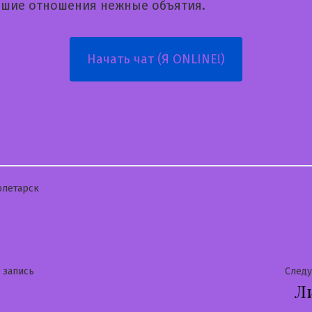
ошие отношения нежные объятия.
Начать чат (Я ONLINE!)
бликовано
летарск
гация
Предыдущая
 запись
След
Л
запись: