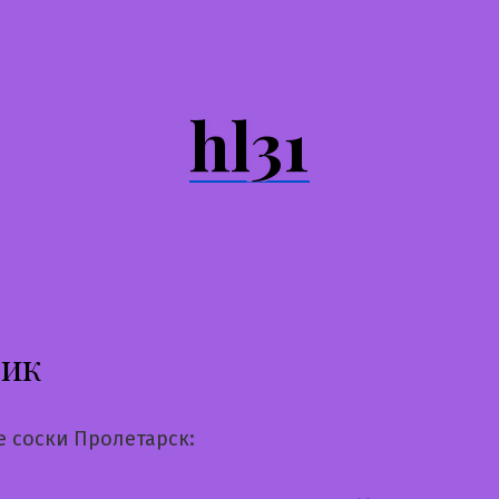
hl31
сик
е соски Пролетарск: