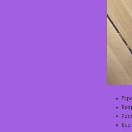
Гор
Воз
Рос
Вес