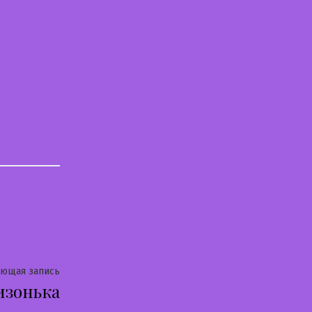
Следующая
ующая запись
изонька
запись: