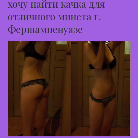
хочу найти качка для
отличного минета г.
Фершампенуазе