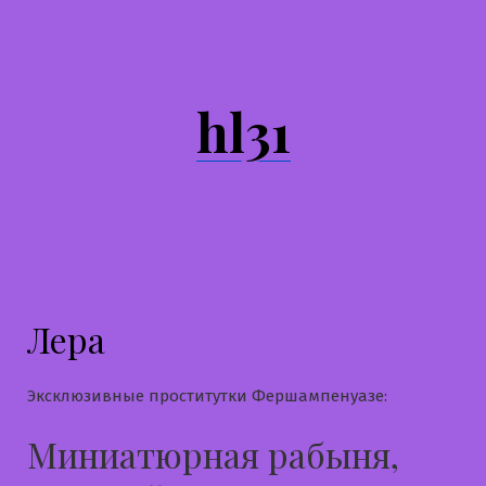
Перейти
к
содержимому
hl31
Лера
Эксклюзивные проститутки Фершампенуазе:
Миниатюрная рабыня,