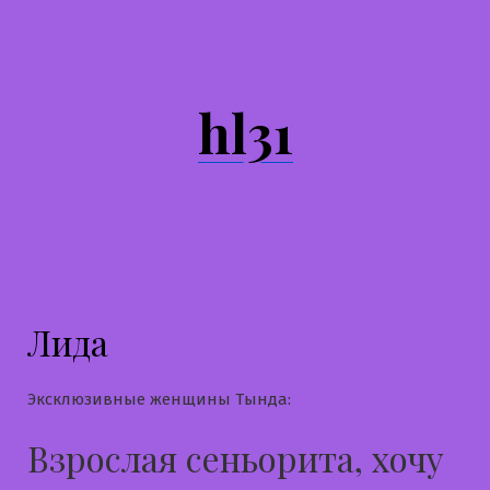
Перейти
к
содержимому
hl31
Лида
Эксклюзивные женщины Тында:
Взрослая сеньорита, хочу