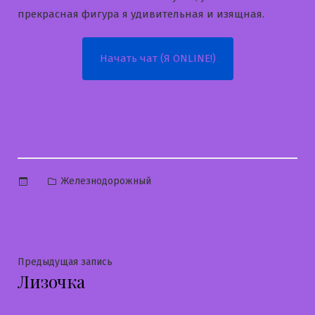
прекрасная фигура я удивительная и изящная.
Начать чат (Я ONLINE!)
Опубликовано
Железнодорожный
в
Навигация
Предыдущая
Предыдущая запись
Лизочка
запись:
по