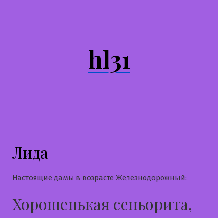
Перейти
к
содержимому
hl31
Лида
Настоящие дамы в возрасте Железнодорожный:
Хорошенькая сеньорита,