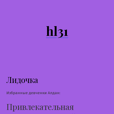
Перейти
к
содержимому
hl31
Лидочка
Избранные девченки Алдан:
Привлекательная