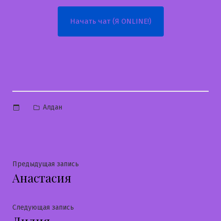
Начать чат (Я ONLINE!)
Опубликовано
Алдан
в
Навигация
Предыдущая
Предыдущая запись
Анастасия
запись:
по
записям
Следующая
Следующая запись
запись: