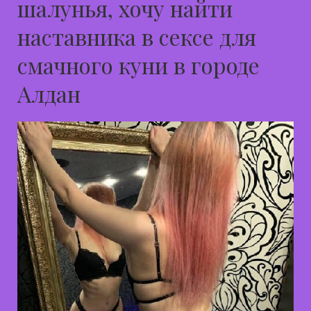
шалунья, хочу найти
наставника в сексе для
смачного куни в городе
Алдан