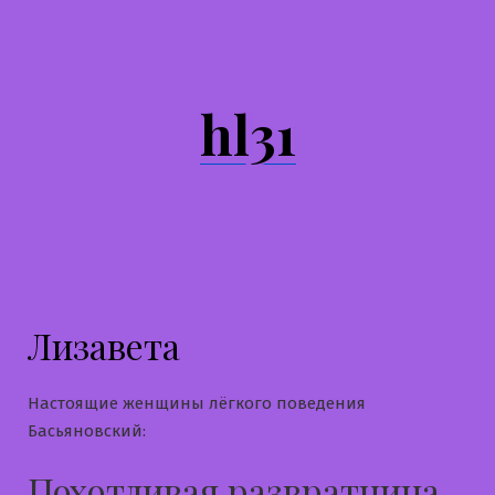
Перейти
к
содержимому
hl31
Лизавета
Настоящие женщины лёгкого поведения
Басьяновский:
Похотливая развратница,