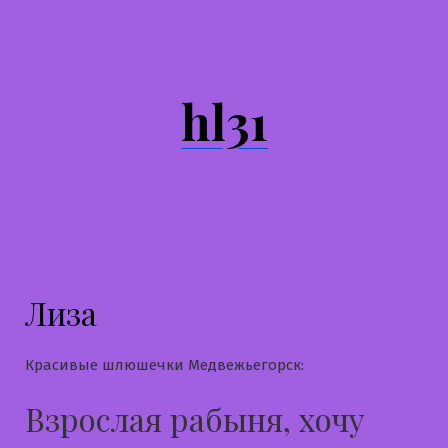
Перейти
к
содержимому
hl31
Лиза
Красивые шлюшечки Медвежьегорск:
Взрослая рабыня, хочу