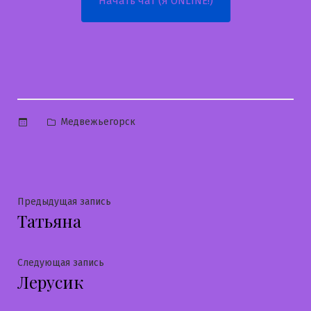
Начать чат (Я ONLINE!)
Опубликовано
Медвежьегорск
в
Навигация
Предыдущая
Предыдущая запись
Татьяна
запись:
по
записям
Следующая
Следующая запись
Лерусик
запись: