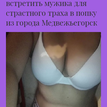
встретить мужика для
страстного траха в попку
из города Медвежьегорск