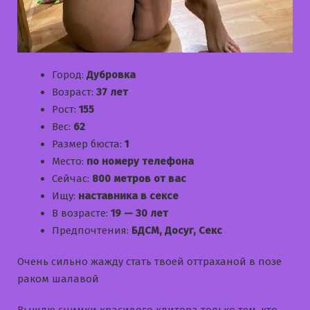
Город:
Дубровка
Возраст:
37 лет
Рост:
155
Вес:
62
Размер бюста:
1
Место:
по номеру телефона
Сейчас:
800 метров от вас
Ищу:
наставника в сексе
В возрасте:
19 — 30 лет
Предпочтения:
БДСМ, Досуг, Секс
Очень сильно жажду стать твоей оттраханой в позе
раком шалавой
Вышлю снимки красивого клитора только тем, кто