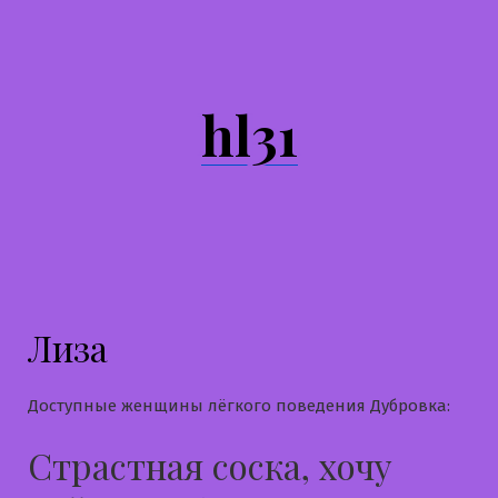
Перейти
к
содержимому
hl31
Лиза
Доступные женщины лёгкого поведения Дубровка:
Страстная соска, хочу