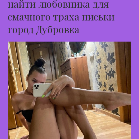
найти любовника для
смачного траха письки
город Дубровка