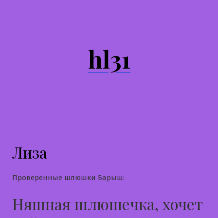
Перейти
к
содержимому
hl31
Лиза
Проверенные шлюшки Барыш:
Няшная шлюшечка, хочет