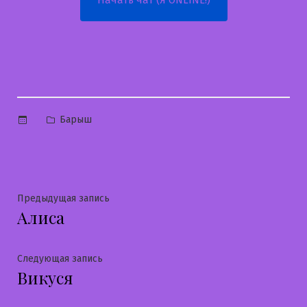
Начать чат (Я ONLINE!)
Опубликовано
Барыш
в
Навигация
Предыдущая
Предыдущая запись
Алиса
запись:
по
записям
Следующая
Следующая запись
Викуся
запись: