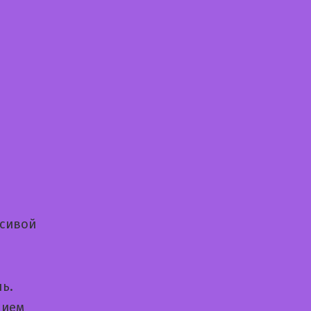
асивой
ь.
нием