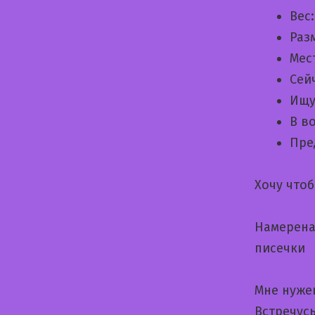
Вес
Раз
Мес
Сей
Ищу
В в
Пре
Хочу чтоб
Намерена
писечки
Мне нуже
Встречус