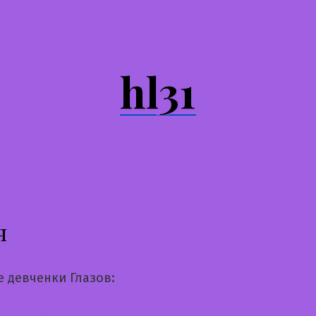
hl31
я
е девченки Глазов: