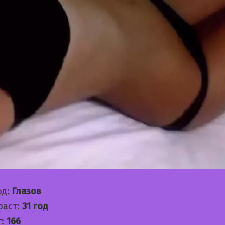
од:
Глазов
раст:
31 год
т:
166