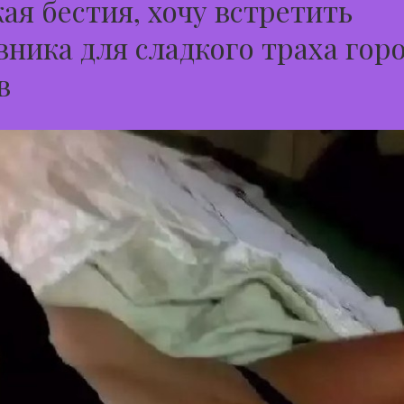
ая бестия, хочу встретить
ника для сладкого траха гор
в