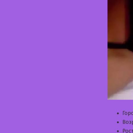
Гор
Воз
Рос