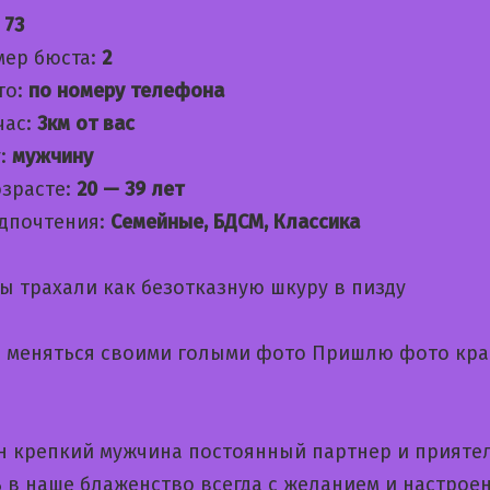
:
73
мер бюста:
2
то:
по номеру телефона
час:
3км от вас
:
мужчину
озрасте:
20 — 39 лет
дпочтения:
Семейные, БДСМ, Классика
ы трахали как безотказную шкуру в пизду
 меняться своими голыми фото Пришлю фото кр
н крепкий мужчина постоянный партнер и приятел
ь в наше блаженство всегда с желанием и настрое