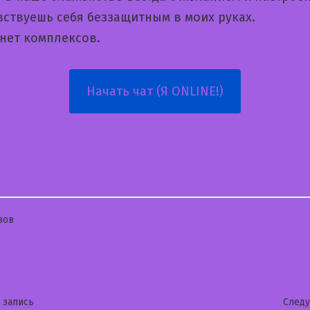
вствуешь себя беззащитным в моих руках.
 нет комплексов.
Начать чат (Я ONLINE!)
бликовано
зов
гация
Предыдущая
 запись
След