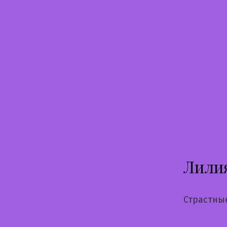
Перейти
к
содержимому
Лили
Страстны