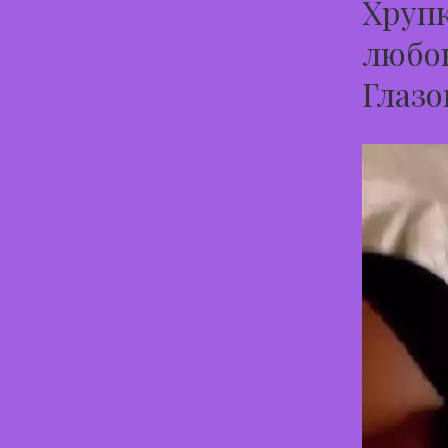
Хрупк
любов
Глазо