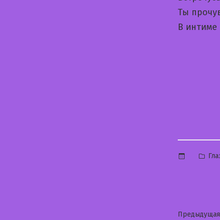
Ты прочу
В интиме
Опу
Гла
в
Нави
Предыдущая