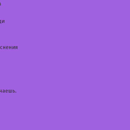
а
ди
еснения
чаешь.