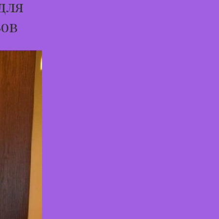
для
зов