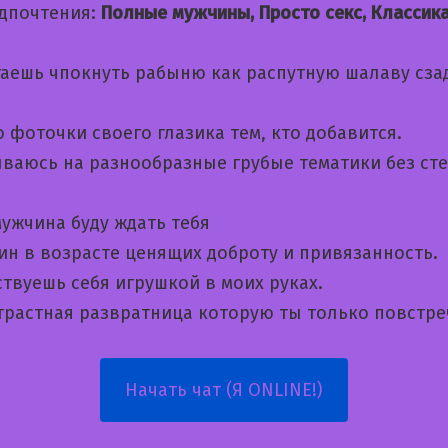
дпочтения:
Полные мужчины, Просто секс, Классик
таешь чпокнуть рабыню как распутную шалаву сза
 фоточки своего глазика тем, кто добавится.
ваюсь на разнообразные грубые тематики без ст
ужчина буду ждать тебя
ин в возрасте ценящих доброту и привязанность.
твуешь себя игрушкой в моих руках.
страстная развратница которую ты только повстре
Начать чат (Я ONLINE!)