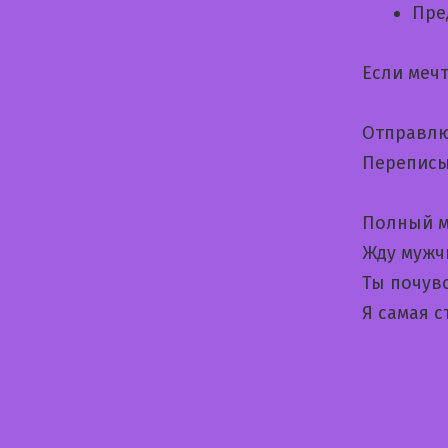
Пре
Если меч
Отправлю
Переписы
Полный м
Жду мужч
Ты почувс
Я самая 