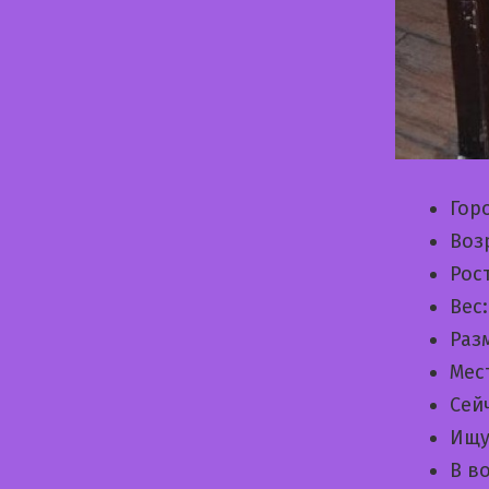
Гор
Воз
Рос
Вес
Раз
Мес
Сей
Ищу
В в