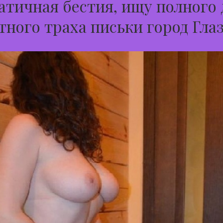
тичная бестия, ищу полного 
тного траха письки город Гла