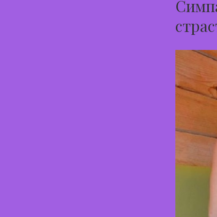
Симпа
страс