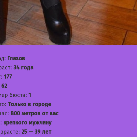
од:
Глазов
раст:
34 года
т:
177
:
62
мер бюста:
1
то:
Только в городе
час:
800 метров от вас
:
крепкого мужчину
озрасте:
25 — 39 лет