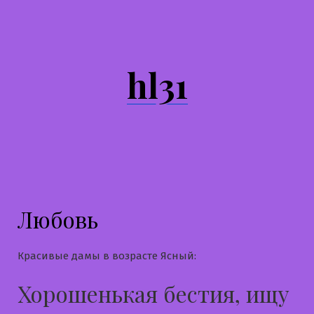
Перейти
к
содержимому
hl31
Любовь
Красивые дамы в возрасте Ясный:
Хорошенькая бестия, ищу