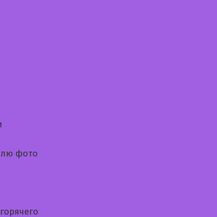
и
шлю фото
 горячего