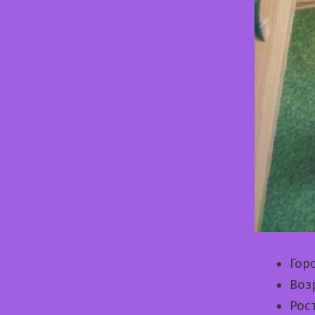
Гор
Воз
Рос