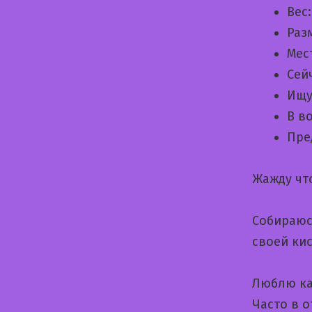
Вес
Раз
Мес
Сей
Ищу
В в
Пре
Жажду чт
Собираюс
своей ки
Люблю ка
Часто в 