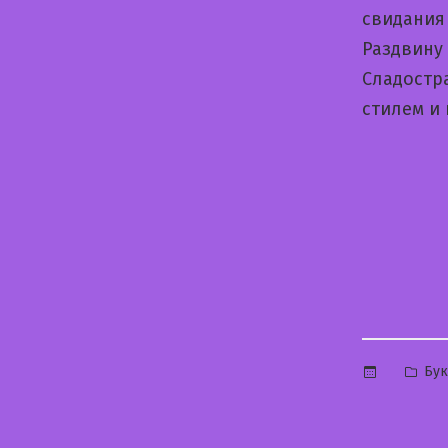
свидания
Раздвину
Cладостр
стилем и
Опу
Бук
в