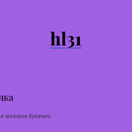
hl31
чка
е шлюшки Букачач: