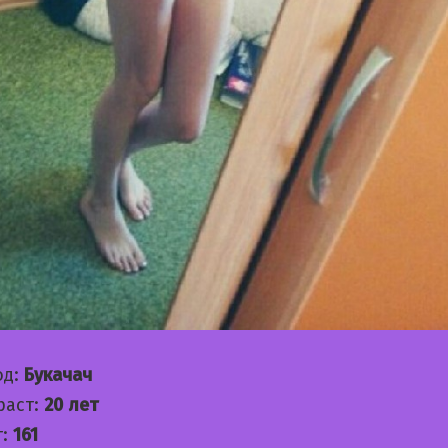
од:
Букачач
раст:
20 лет
т:
161