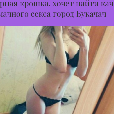
ная крошка, хочет найти кач
мачного секса город Букачач