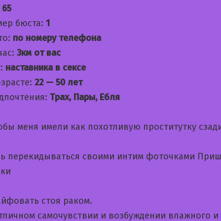
:
65
мер бюста:
1
то:
по номеру телефона
час:
3км от вас
:
наставника в сексе
озрасте:
22 — 50 лет
дпочтения:
Трах, Пары, Ебля
обы меня имели как похотливую проститутку сзад
ь перекидываться своими интим фоточками При
ски
йфовать стоя раком.
отличном самочувствии и возбуждении влажного и