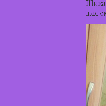
Шикар
для с