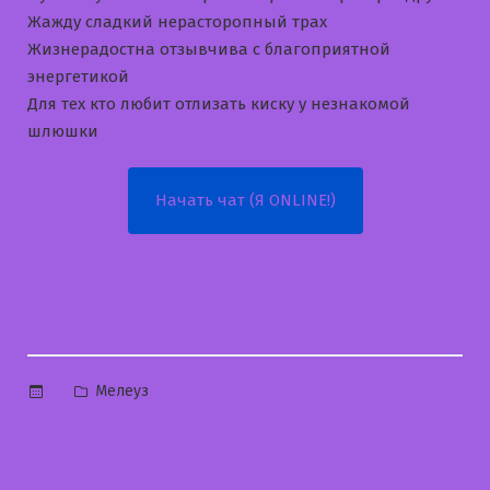
Жажду сладкий нерасторопный трах
Жизнерадостна отзывчива с благоприятной
энергетикой
Для тех кто любит отлизать киску у незнакомой
шлюшки
Начать чат (Я ONLINE!)
Опубликовано
Мелеуз
в