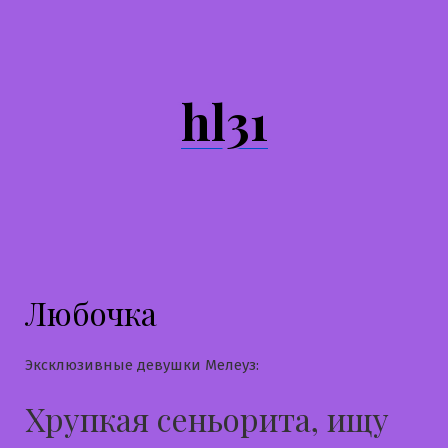
Перейти
к
содержимому
hl31
Любочка
Эксклюзивные девушки Мелеуз:
Хрупкая сеньорита, ищу