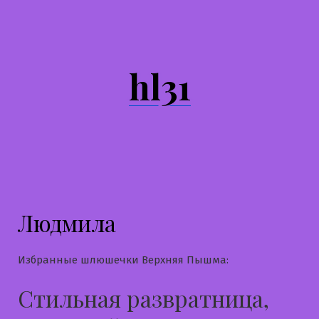
Перейти
к
содержимому
hl31
Людмила
Избранные шлюшечки Верхняя Пышма:
Стильная развратница,