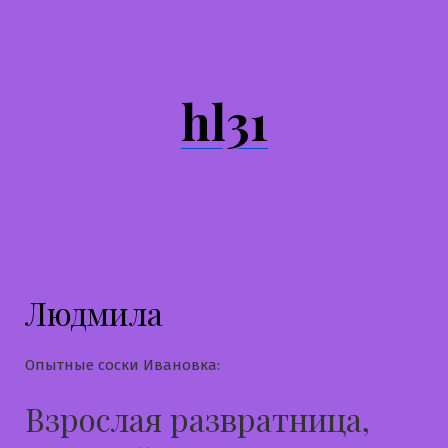
Перейти
к
содержимому
hl31
Людмила
Опытные соски Ивановка:
Взрослая развратница,