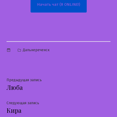
Начать чат (Я ONLINE!)
Опубликовано
Дальнереченск
в
Навигация
Предыдущая
Предыдущая запись
Люба
запись:
по
записям
Следующая
Следующая запись
Кира
запись: