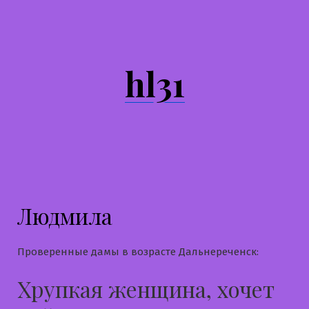
Перейти
к
содержимому
hl31
Людмила
Проверенные дамы в возрасте Дальнереченск:
Хрупкая женщина, хочет