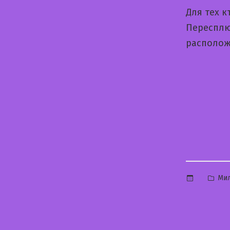
Для тех 
Пересплю
располо
Опу
Ми
в