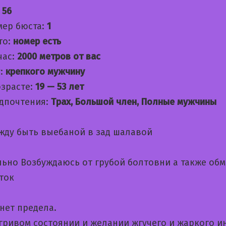
:
56
мер бюста:
1
то:
номер есть
час:
2000 метров от вас
:
крепкого мужчину
озрасте:
19 — 53 лет
дпочтения:
Трах, Большой член, Полные мужчины
жду быть выебаной в зад шалавой
льно Возбуждаюсь от грубой болтовни а также об
ток
нет предела.
игривом состоянии и желании жгучего и жаркого и