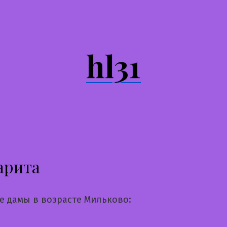
hl31
арита
е дамы в возрасте Мильково: