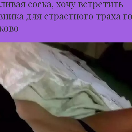
ливая соска, хочу встретить
ника для страстного траха г
ково