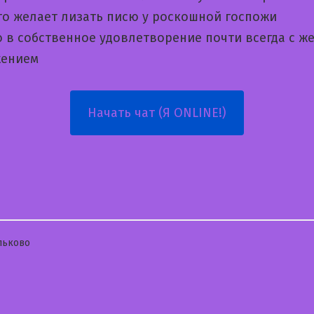
кто желает лизать писю у роскошной госпожи
 в собственное удовлетворение почти всегда с ж
жением
Начать чат (Я ONLINE!)
бликовано
льково