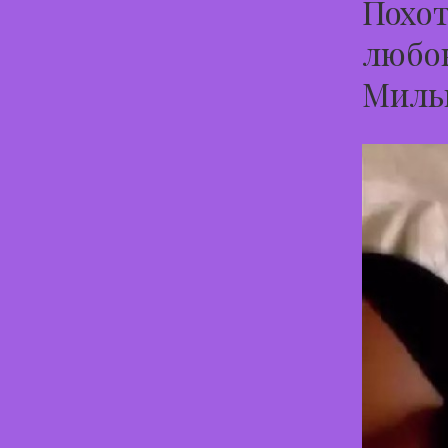
Похот
любов
Миль