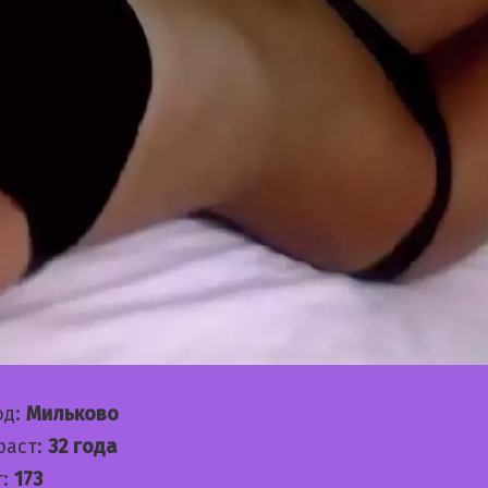
од:
Мильково
раст:
32 года
т:
173