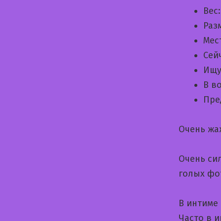
Вес
Раз
Мес
Сей
Ищу
В в
Пре
Очень жа
Очень си
голых фо
В интиме 
Часто в 