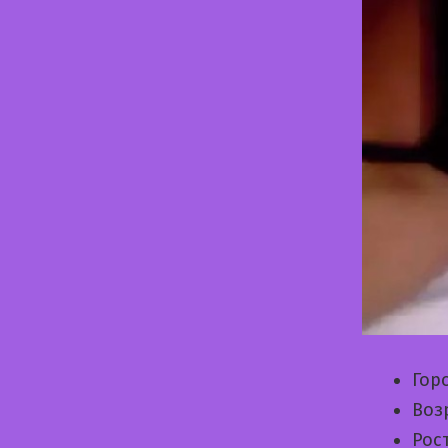
Гор
Воз
Рос